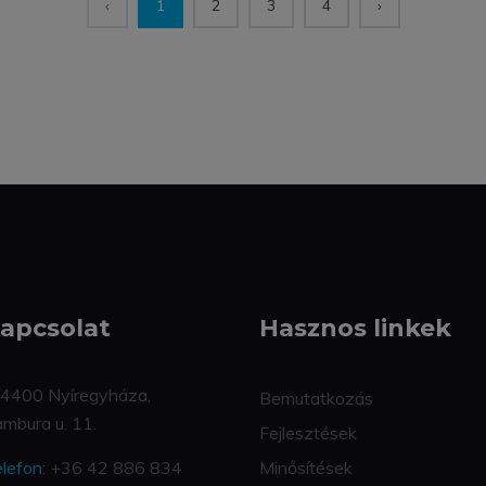
‹
1
2
3
4
›
apcsolat
Hasznos linkek
4400 Nyíregyháza,
Bemutatkozás
mbura u. 11.
Fejlesztések
lefon:
+36 42 886 834
Minősítések