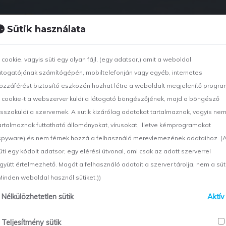
Sütik használata
CÉGÜNKRŐL
TEVÉKENYSÉGEK
PROJEKTJEINK
 cookie, vagyis süti egy olyan fájl, (egy adatsor,) amit a weboldal
átogatójának számítógépén, mobiltelefonján vagy egyéb, internetes
ozzáférést biztosító eszközén hozhat létre a weboldalt megjelenítő progra
 cookie-t a webszerver küldi a látogató böngészőjének, majd a böngésző
isszaküldi a szervernek. A sütik kizárólag adatokat tartalmaznak, vagyis ne
artalmaznak futtatható állományokat, vírusokat, illetve kémprogramokat
spyware) és nem férnek hozzá a felhasználó merevlemezének adataihoz. (
rek
üti egy kódolt adatsor, egy elérési útvonal, ami csak az adott szerverrel
gyütt értelmezhető. Magát a felhasználó adatait a szerver tárolja, nem a süti
Minden weboldal használ sütiket.))
Nélkülözhetetlen sütik
Aktív
Teljesítmény sütik