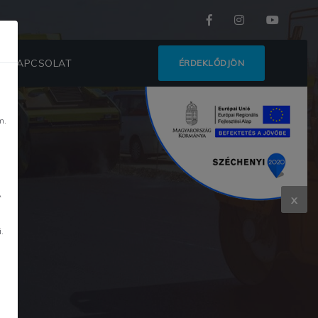
KAPCSOLAT
ÉRDEKLŐDJÖN
m.
m
A
x
.