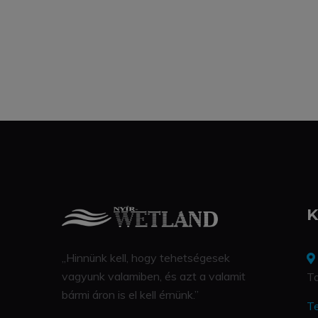
K
„Hinnünk kell, hogy tehetségesek
vagyunk valamiben, és azt a valamit
Ta
bármi áron is el kell érnünk.”
Te