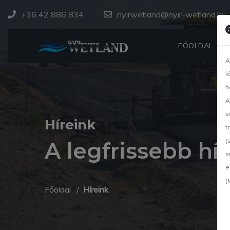
+36 42 886 834
nyirwetland@nyir-wetland.hu
FŐOLDAL
A
l
h
A
v
Híreink
t
(
A legfrissebb hí
s
e
(
Főoldal
Híreink