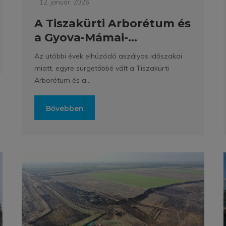
12. január, 2026
A Tiszakürti Arborétum és
a Gyova-Mámai-...
Az utóbbi évek elhúzódó aszályos időszakai
miatt, egyre sürgetőbbé vált a Tiszakürti
Arborétum és a...
Bővebben