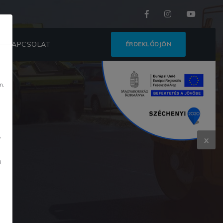
KAPCSOLAT
ÉRDEKLŐDJÖN
m.
m
A
x
.