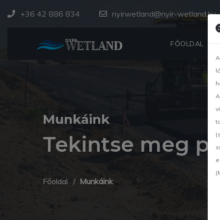
+36 42 886 834
nyirwetland@nyir-wetland.hu
FŐOLDAL
A
l
h
A
v
Munkáink
t
(
Tekintse meg pr
s
e
(
Főoldal
Munkáink