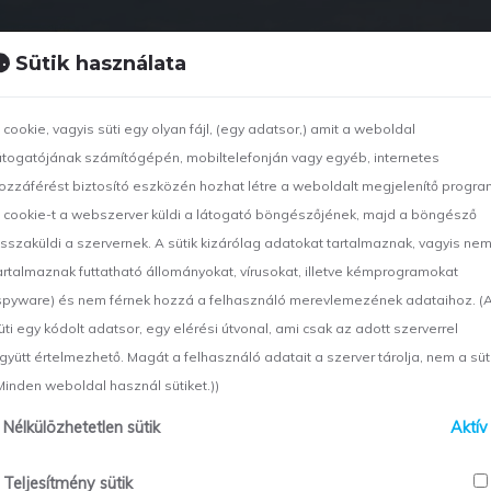
Sütik használata
CÉGÜNKRŐL
TEVÉKENYSÉGEK
PROJEKTJEINK
 cookie, vagyis süti egy olyan fájl, (egy adatsor,) amit a weboldal
átogatójának számítógépén, mobiltelefonján vagy egyéb, internetes
ozzáférést biztosító eszközén hozhat létre a weboldalt megjelenítő progra
 cookie-t a webszerver küldi a látogató böngészőjének, majd a böngésző
isszaküldi a szervernek. A sütik kizárólag adatokat tartalmaznak, vagyis ne
artalmaznak futtatható állományokat, vírusokat, illetve kémprogramokat
spyware) és nem férnek hozzá a felhasználó merevlemezének adataihoz. (
ojektjeinket
üti egy kódolt adatsor, egy elérési útvonal, ami csak az adott szerverrel
gyütt értelmezhető. Magát a felhasználó adatait a szerver tárolja, nem a süti
Minden weboldal használ sütiket.))
Nélkülözhetetlen sütik
Aktív
Teljesítmény sütik