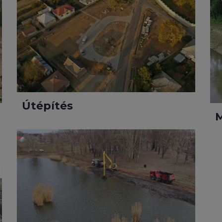
Útépítés
M