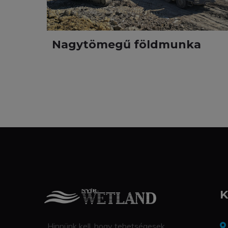
Nagytömegű földmunka
K
„Hinnünk kell, hogy tehetségesek