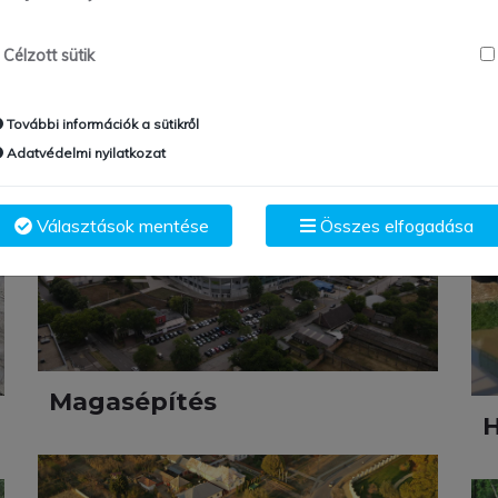
Célzott sütik
További információk a sütikről
Adatvédelmi nyilatkozat
Választások mentése
Összes elfogadása
Magasépítés
H