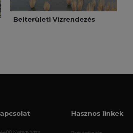
Belterületi Vízrendezés
apcsolat
Hasznos linkek
4400 Nyíregyháza,
Bemutatkozás