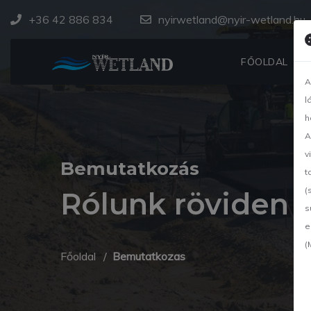
+36 42 886 834
nyirwetland@nyir-wetland.hu
FŐOLDAL
A
l
h
A
v
Bemutatkozás
t
(
Rólunk röviden
s
e
(
Főoldal
Bemutatkozas