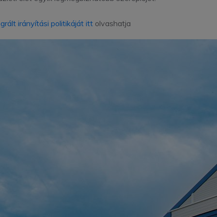
grált irányítási politikáját itt
olvashatja