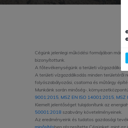
Cégünk jelenlegi működési formájában már töb
bizonyítottunk.
A főtevékenységünk a területi vízgazdálkodás
A területi vízgazdálkodás minden területéről r
folyószabályozási, csatorna és műtárgy építés
Munkáink során minőség-, környezetközpontú 
9001:2015, MSZ EN ISO 14001:2015
,
MSZ 
Kiemelt jelentőséget tulajdonítunk az energi
50001:2018
szabvány követelményeinek.
Az eredményeink és tudatos gazdasági tev
minősítés
ben részesítette Cégünket, mint az ü