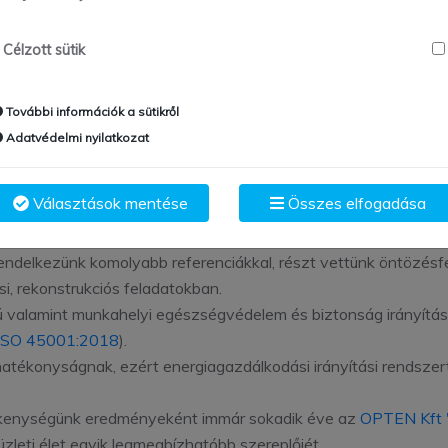
Célzott sütik
Cégismertető
További információk a sütikről
Adatvédelmi nyilatkozat
b mint 15 éves múlttal rendelkezik, az elmúlt időszakban az é
Választások mentése
Összes elfogadása
, magas és mélyépítés, víz és közműépítés, út és hídépítés és
endelkezünk komolyabb referenciákkal, részt vettünk öntözésfejl
i, rekonstrukciós feladatokban.
valamint munkahelyi egészségvédelem és biztonság irányítási
ISO 45001:2018
).
ahatékonyságnak, ezért energiagazdálkodási irányítási rendsze
ékenységünk eredményeként immár sokadik éve az
OPTEN Kft "
zleti élet egyik legmegbízhatóbb szereplőjét.