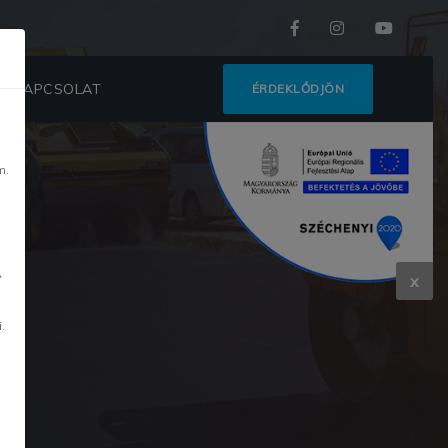
KAPCSOLAT
ÉRDEKLŐDJÖN
m.
m
A
x
.