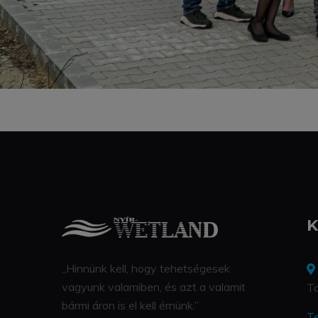
K
„Hinnünk kell, hogy tehetségesek
vagyunk valamiben, és azt a valamit
Ta
bármi áron is el kell érnünk.”
Te