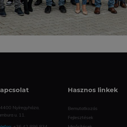
apcsolat
Hasznos linkek
4400 Nyíregyháza,
Bemutatkozás
mbura u. 11.
Fejlesztések
lefon:
+36 42 886 834
Minősítések