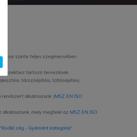
pítőipar szinte teljes szegmensében
 az ezekhez tartozó tervezések.
esztési, tározóépítési, töltésépítési,
 rendszert alkalmazunk (
MSZ EN ISO
rt alkalmazunk, mely megfelel az
MSZ EN ISO
Kiváló cég - Gyémánt kategória"