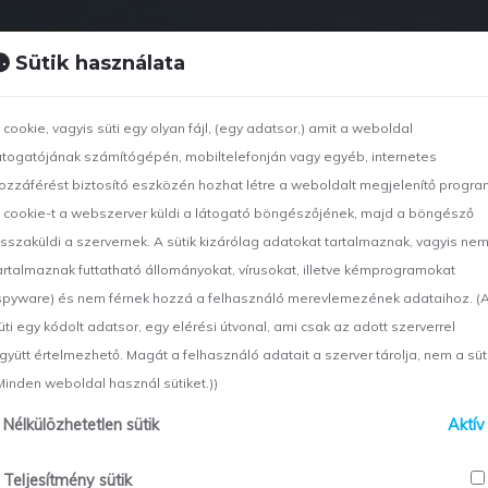
Sütik használata
CÉGÜNKRŐL
TEVÉKENYSÉGEK
PROJEKTJEINK
 cookie, vagyis süti egy olyan fájl, (egy adatsor,) amit a weboldal
átogatójának számítógépén, mobiltelefonján vagy egyéb, internetes
ozzáférést biztosító eszközén hozhat létre a weboldalt megjelenítő progra
 cookie-t a webszerver küldi a látogató böngészőjének, majd a böngésző
isszaküldi a szervernek. A sütik kizárólag adatokat tartalmaznak, vagyis ne
artalmaznak futtatható állományokat, vírusokat, illetve kémprogramokat
spyware) és nem férnek hozzá a felhasználó merevlemezének adataihoz. (
üti egy kódolt adatsor, egy elérési útvonal, ami csak az adott szerverrel
gyütt értelmezhető. Magát a felhasználó adatait a szerver tárolja, nem a süti
Minden weboldal használ sütiket.))
Nélkülözhetetlen sütik
Aktív
Teljesítmény sütik