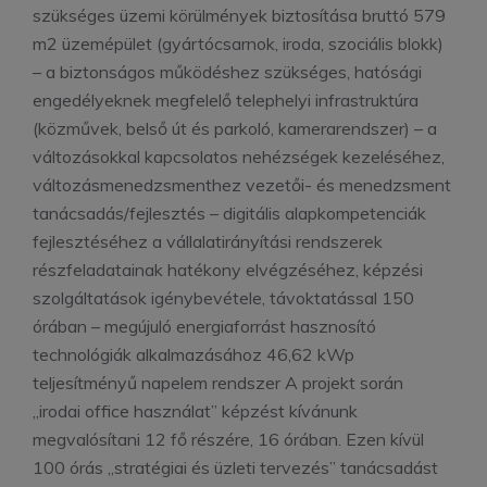
szükséges üzemi körülmények biztosítása bruttó 579
m2 üzemépület (gyártócsarnok, iroda, szociális blokk)
– a biztonságos működéshez szükséges, hatósági
engedélyeknek megfelelő telephelyi infrastruktúra
(közművek, belső út és parkoló, kamerarendszer) – a
változásokkal kapcsolatos nehézségek kezeléséhez,
változásmenedzsmenthez vezetői- és menedzsment
tanácsadás/fejlesztés – digitális alapkompetenciák
fejlesztéséhez a vállalatirányítási rendszerek
részfeladatainak hatékony elvégzéséhez, képzési
szolgáltatások igénybevétele, távoktatással 150
órában – megújuló energiaforrást hasznosító
technológiák alkalmazásához 46,62 kWp
teljesítményű napelem rendszer A projekt során
„irodai office használat” képzést kívánunk
megvalósítani 12 fő részére, 16 órában. Ezen kívül
100 órás „stratégiai és üzleti tervezés” tanácsadást