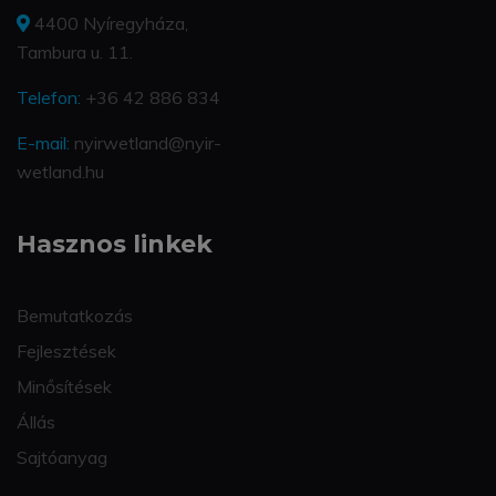
4400 Nyíregyháza,
Tambura u. 11.
Telefon:
+36 42 886 834
E-mail:
nyirwetland@nyir-
wetland.hu
Hasznos linkek
Bemutatkozás
Fejlesztések
Minősítések
Állás
Sajtóanyag