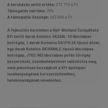
A beruházás nettó értéke:
373 715 e Ft
Támogatás mértéke:
70%
A támogatás összege:
263 000 e Ft
A fejlesztés keretében a Nyír-Wetland Szolgáltató
Kft kettő darab
Kobelco SK260L-10
lánctalpas
kotrógép, 1 darab
Komatsu D61PX-24
típusú dózer,
egy darab
Kobelco SK300MLC
típusú lánctalpas
kotrógép,
JTEC 963
lánctalpas pofás törőgép
beszerzését, üzembehelyezését valósította meg,
mely jelentősen hozzájárult a Kft építőipari
tevékenységének korszerűsítéséhez,
hatékonyságának növeléshez.