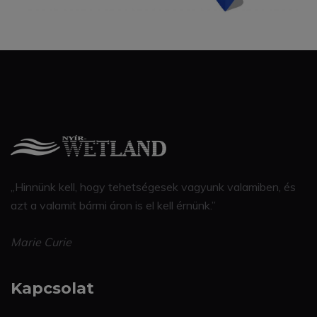
„Hinnünk kell, hogy tehetségesek vagyunk valamiben, és
azt a valamit bármi áron is el kell érnünk.”
Marie Curie
Kapcsolat