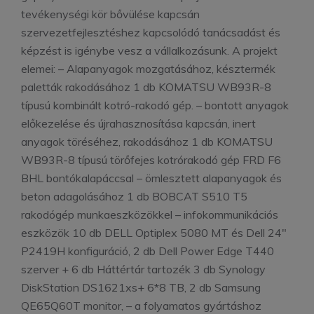
tevékenységi kör bővülése kapcsán
szervezetfejlesztéshez kapcsolódó tanácsadást és
képzést is igénybe vesz a vállalkozásunk. A projekt
elemei: – Alapanyagok mozgatásához, késztermék
paletták rakodásához 1 db KOMATSU WB93R-8
típusú kombinált kotró-rakodó gép. – bontott anyagok
előkezelése és újrahasznosítása kapcsán, inert
anyagok töréséhez, rakodásához 1 db KOMATSU
WB93R-8 típusú törőfejes kotrórakodó gép FRD F6
BHL bontókalapáccsal – ömlesztett alapanyagok és
beton adagolásához 1 db BOBCAT S510 T5
rakodógép munkaeszközökkel – infokommunikációs
eszközök 10 db DELL Optiplex 5080 MT és Dell 24″
P2419H konfiguráció, 2 db Dell Power Edge T440
szerver + 6 db Háttértár tartozék 3 db Synology
DiskStation DS1621xs+ 6*8 TB, 2 db Samsung
QE65Q60T monitor, – a folyamatos gyártáshoz