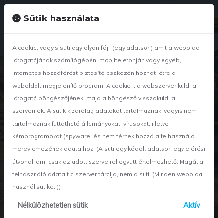
+36 42 886 834
nyirwetland@nyir-wetland.hu
Sütik használata
A cookie, vagyis süti egy olyan fájl, (egy adatsor,) amit a weboldal
látogatójának számítógépén, mobiltelefonján vagy egyéb,
internetes hozzáférést biztosító eszközén hozhat létre a
weboldalt megjelenítő program. A cookie-t a webszerver küldi a
látogató böngészőjének, majd a böngésző visszaküldi a
szervernek. A sütik kizárólag adatokat tartalmaznak, vagyis nem
tartalmaznak futtatható állományokat, vírusokat, illetve
kémprogramokat (spyware) és nem férnek hozzá a felhasználó
x
Fejlesztések
merevlemezének adataihoz. (A süti egy kódolt adatsor, egy elérési
útvonal, ami csak az adott szerverrel együtt értelmezhető. Magát a
Cégünk fejlesztései
felhasználó adatait a szerver tárolja, nem a süti. (Minden weboldal
használ sütiket.))
Nélkülözhetetlen sütik
Aktív
Főoldal
Fejlesztesek