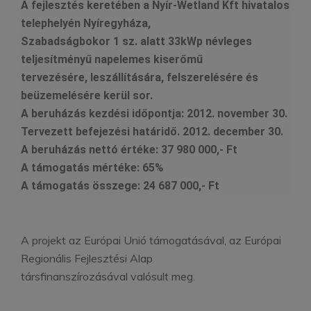
A fejlesztés keretében a Nyír-Wetland Kft hivatalos
telephelyén Nyíregyháza,
Szabadságbokor 1 sz. alatt
33kWp névleges
teljesítményű napelemes kiserőmű
tervezésére, leszállítására, felszerelésére és
beüzemelésére kerül sor.
A beruházás kezdési időpontja:
2012. november 30.
Tervezett befejezési határidő. 2012. december 30.
A beruházás nettó értéke:
37 980 000,- Ft
A támogatás mértéke:
65%
A támogatás összege:
24 687 000,- Ft
A projekt az Európai Unió támogatásával, az Európai
Regionális Fejlesztési Alap
társfinanszírozásával valósult meg.