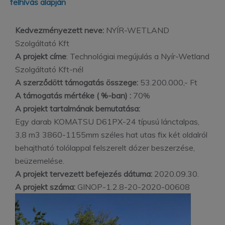
felhívás alapján
Kedvezményezett neve:
NYÍR-WETLAND
Szolgáltató Kft
A projekt címe
: Technológiai megújulás a Nyír-Wetland
Szolgáltató Kft-nél
A szerződött támogatás összege:
53.200.000,- Ft
A támogatás mértéke ( %-ban) :
70%
A projekt tartalmának bemutatása:
Egy darab KOMATSU D61PX-24 típusú lánctalpas,
3,8 m3 3860-1155mm széles hat utas fix két oldalról
behajtható tolólappal felszerelt dózer beszerzése,
beüzemelése.
A projekt tervezett befejezés dátuma:
2020.09.30.
A projekt száma:
GINOP-1.2.8-20-2020-00608