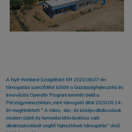
A Nyír-Wetland Szolgáltató Kft 2020.08.07-én
támogatási szerződést kötött a Gazdaságfejlesztési és
Innovációs Operatív Program keretén belül a
Pénzügyminisztérium, mint támogató által 2020.05.14-
én meghirdetett " A mikro, -kis,- és középvállalkozások
modern üzleti és termelési kihívásokhoz való
alkalmazkodását segítő fejlesztések támogatás" című