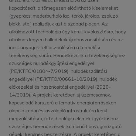
állítsa elő. Másrészt, kihasználva az üzem
kapacitásait, a tömegesen előállítható kiselemeket
(gyeprács, mederburkoló lap, térkő, járólap, zsaluzó
blokk, stb.) realizáljuk azt a szabad piacon. Az
alkalmazott technológia úgy került kiválasztásra, hogy
alkalmas legyen hulladékok újrahasznosítására és az
inert anyagok felhasználására a termelési
tevékenység során. Rendelkezünk a tevékenységhez
szükséges hulladékgyűjtési engedéllyel
(PE/KTFO/01804-7/2019), hulladékszállítási
engedéllyel (PE/KTFO/00661-10/2019), hulladék
előkezelési és hasznosítási engedéllyel (2928-
14/2019). A projekt keretében új üzemcsarnok,
kapcsolódó korszerű alternatív energiaforrásokon
alapuló irodai és kiszolgáló infrastruktúra kerül
megvalósításra, új technológia elemek (gyártáshoz
szükséges berendezések, kombinált anyagmozgató
gépek) kerülnek beszerzésre. A projekt keretében a