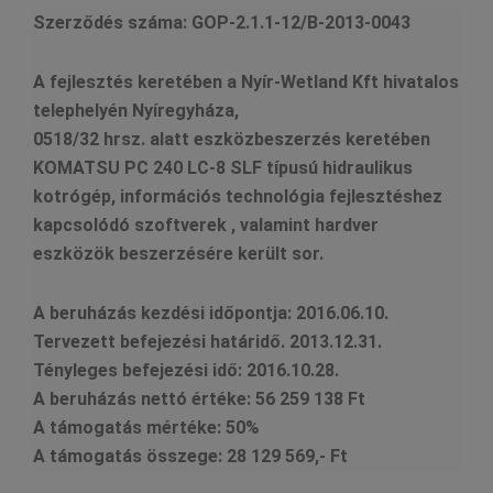
Szerződés száma:
GOP-2.1.1-12/B-2013-0043
A fejlesztés keretében a Nyír-Wetland Kft hivatalos
telephelyén Nyíregyháza,
0518/32 hrsz. alatt eszközbeszerzés keretében
KOMATSU PC 240 LC-8 SLF típusú hidraulikus
kotrógép, információs technológia fejlesztéshez
kapcsolódó szoftverek , valamint hardver
eszközök beszerzésére került sor.
A beruházás kezdési időpontja:
2016.06.10.
Tervezett befejezési határidő. 2013.12.31.
Tényleges befejezési idő: 2016.10.28.
A beruházás nettó értéke:
56 259 138 Ft
A támogatás mértéke:
50%
A támogatás összege:
28 129 569,- Ft