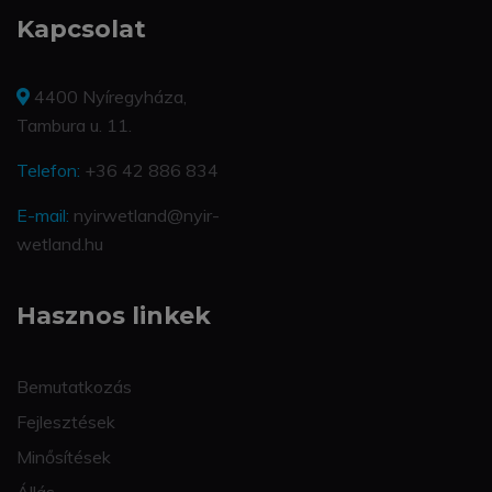
Kapcsolat
4400 Nyíregyháza,
Tambura u. 11.
Telefon:
+36 42 886 834
E-mail:
nyirwetland@nyir-
wetland.hu
Hasznos linkek
Bemutatkozás
Fejlesztések
Minősítések