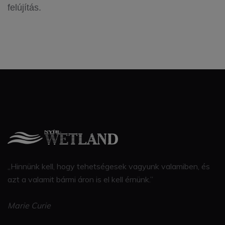
felújítás.
„Hinnünk kell, hogy tehetségesek vagyunk valamiben, és
azt a valamit bármi áron is el kell érnünk.”
Marie Curie