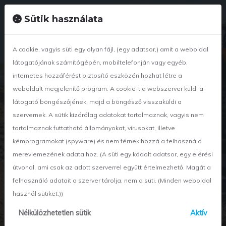
+36 42 886 834
nyirwetland@nyir-wetland.hu
Sütik használata
A cookie, vagyis süti egy olyan fájl, (egy adatsor,) amit a weboldal
látogatójának számítógépén, mobiltelefonján vagy egyéb,
internetes hozzáférést biztosító eszközén hozhat létre a
weboldalt megjelenítő program. A cookie-t a webszerver küldi a
látogató böngészőjének, majd a böngésző visszaküldi a
szervernek. A sütik kizárólag adatokat tartalmaznak, vagyis nem
tartalmaznak futtatható állományokat, vírusokat, illetve
kémprogramokat (spyware) és nem férnek hozzá a felhasználó
x
Tevékenység részletei
merevlemezének adataihoz. (A süti egy kódolt adatsor, egy elérési
útvonal, ami csak az adott szerverrel együtt értelmezhető. Magát a
Nagytömegű
felhasználó adatait a szerver tárolja, nem a süti. (Minden weboldal
használ sütiket.))
földmunka
Nélkülözhetetlen sütik
Aktív