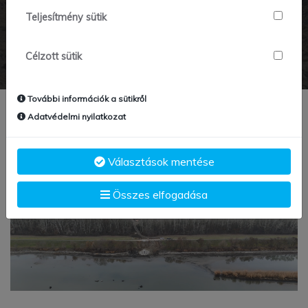
Teljesítmény sütik
Főoldal
Hír részletei
Célzott sütik
További információk a sütikről
Adatvédelmi nyilatkozat
Választások mentése
Összes elfogadása