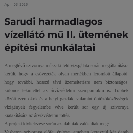
April 08, 2026
Sarudi harmadlagos
vízellátó mű II. ütemének
építési munkálatai
A meglévő szivornya műszaki felülvizsgálata során megállapításra
került, hogy a csővezeték olyan mértékben leromlott állapotú,
hogy további, hosszú távú üzemeltetésre nem biztonságos,
különös tekintettel az árvízvédelmi szempontokra is. Többek
között ezen okok és a helyi gazdák, valamint öntözőközösségek
vízigényeit fegyelembe véve került sor egy új szivornya
kialakítására az árvízvédelmi töltés.
A projekt kivitelezése során az alábbiak valósultak meg:
Vasbeton szivornya előfej építése, amelyen keresztül két darab