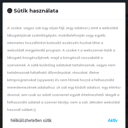
+36 42 886 834
nyirwetland@nyir-wetland.hu
Sütik használata
A cookie, vagyis süti egy olyan fájl, (egy adatsor,) amit a weboldal
látogatójának számítógépén, mobiltelefonján vagy egyéb,
internetes hozzáférést biztosító eszközén hozhat létre a
weboldalt megjelenítő program. A cookie-t a webszerver küldi a
látogató böngészőjének, majd a böngésző visszaküldi a
szervernek. A sütik kizárólag adatokat tartalmaznak, vagyis nem
tartalmaznak futtatható állományokat, vírusokat, illetve
kémprogramokat (spyware) és nem férnek hozzá a felhasználó
x
Hír részletei
merevlemezének adataihoz. (A süti egy kódolt adatsor, egy elérési
útvonal, ami csak az adott szerverrel együtt értelmezhető. Magát a
Sarudi harmadlagos
felhasználó adatait a szerver tárolja, nem a süti. (Minden weboldal
használ sütiket.))
vízellátó m...
Nélkülözhetetlen sütik
Aktív