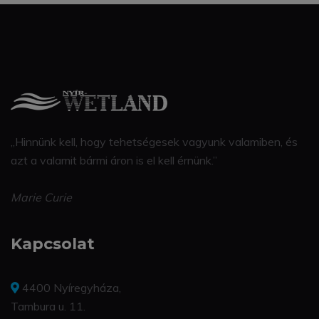
„Hinnünk kell, hogy tehetségesek vagyunk valamiben, és
azt a valamit bármi áron is el kell érnünk.”
Marie Curie
Kapcsolat
4400 Nyíregyháza,
Tambura u. 11.