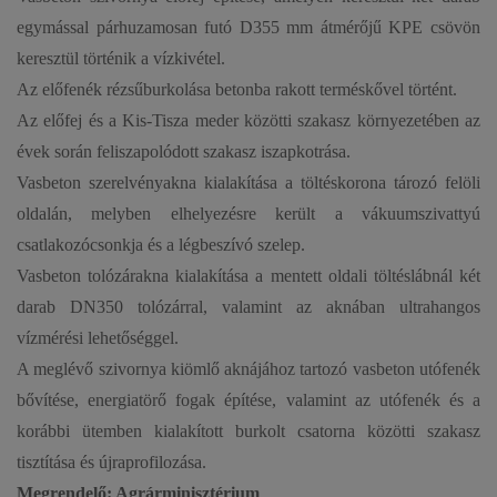
egymással párhuzamosan futó D355 mm átmérőjű KPE csövön
keresztül történik a vízkivétel.
Az előfenék rézsűburkolása betonba rakott terméskővel történt.
Az előfej és a Kis-Tisza meder közötti szakasz környezetében az
évek során feliszapolódott szakasz iszapkotrása.
Vasbeton szerelvényakna kialakítása a töltéskorona tározó felöli
oldalán, melyben elhelyezésre került a vákuumszivattyú
csatlakozócsonkja és a légbeszívó szelep.
Vasbeton tolózárakna kialakítása a mentett oldali töltéslábnál két
darab DN350 tolózárral, valamint az aknában ultrahangos
vízmérési lehetőséggel.
A meglévő szivornya kiömlő aknájához tartozó vasbeton utófenék
bővítése, energiatörő fogak építése, valamint az utófenék és a
korábbi ütemben kialakított burkolt csatorna közötti szakasz
tisztítása és újraprofilozása.
Megrendelő: Agrárminisztérium