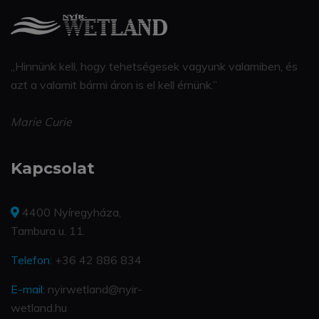
„Hinnünk kell, hogy tehetségesek vagyunk valamiben, és
azt a valamit bármi áron is el kell érnünk.”
Marie Curie
Kapcsolat
4400 Nyíregyháza,
Tambura u. 11.
Telefon:
+36 42 886 834
E-mail:
nyirwetland@nyir-
wetland.hu