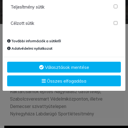
Teljesítmény sütik
Célzott sütik
További információk a sütikről
Adatvédelmi nyilatkozat
Keleti-főcsatorna Tiszavasvári beeresztő és hajózsilip
Választások mentése
magasépítési rekonstrukciója
Révész-Michelin Logisztikai raktár építése
Összes elfogadása
Hortobágyi látogató központ építése
Raktárcsarnok építés Nagyhalász Gátőrtelep,
Szabolcsveresmart Védelmiközponton, illetve
Demecser szivattyútelepen
Nyíregyháza Labdarúgó Sportlétesítmény