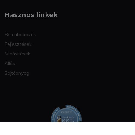
Hasznos linkek
Bemutatkozás
Fejlesztések
Minősítések
Állás
Sajtóanyag