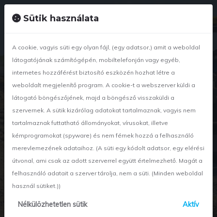
+36 42 886 834
nyirwetland@nyir-wetland.hu
Sütik használata
A cookie, vagyis süti egy olyan fájl, (egy adatsor,) amit a weboldal
látogatójának számítógépén, mobiltelefonján vagy egyéb,
internetes hozzáférést biztosító eszközén hozhat létre a
weboldalt megjelenítő program. A cookie-t a webszerver küldi a
látogató böngészőjének, majd a böngésző visszaküldi a
szervernek. A sütik kizárólag adatokat tartalmaznak, vagyis nem
tartalmaznak futtatható állományokat, vírusokat, illetve
kémprogramokat (spyware) és nem férnek hozzá a felhasználó
x
Munka részletei
merevlemezének adataihoz. (A süti egy kódolt adatsor, egy elérési
útvonal, ami csak az adott szerverrel együtt értelmezhető. Magát a
Magasépítés
felhasználó adatait a szerver tárolja, nem a süti. (Minden weboldal
használ sütiket.))
Nélkülözhetetlen sütik
Aktív
Főoldal
Munka részletei