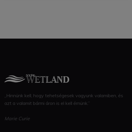
„Hinnünk kell, hogy tehetségesek vagyunk valamiben, és
azt a valamit bármi áron is el kell érnünk.”
Marie Curie