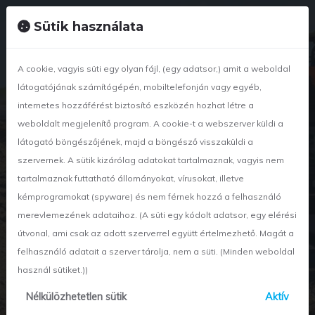
+36 42 886 834
nyirwetland@nyir-wetland.hu
Sütik használata
A cookie, vagyis süti egy olyan fájl, (egy adatsor,) amit a weboldal
látogatójának számítógépén, mobiltelefonján vagy egyéb,
internetes hozzáférést biztosító eszközén hozhat létre a
weboldalt megjelenítő program. A cookie-t a webszerver küldi a
látogató böngészőjének, majd a böngésző visszaküldi a
szervernek. A sütik kizárólag adatokat tartalmaznak, vagyis nem
tartalmaznak futtatható állományokat, vírusokat, illetve
kémprogramokat (spyware) és nem férnek hozzá a felhasználó
x
Hír részletei
merevlemezének adataihoz. (A süti egy kódolt adatsor, egy elérési
útvonal, ami csak az adott szerverrel együtt értelmezhető. Magát a
A Tiszakürti
felhasználó adatait a szerver tárolja, nem a süti. (Minden weboldal
használ sütiket.))
Arborétum és a Gy...
Nélkülözhetetlen sütik
Aktív