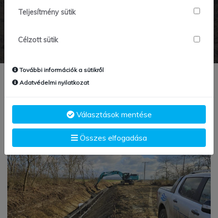
Teljesítmény sütik
Főoldal
Hír részletei
Célzott sütik
További információk a sütikről
Adatvédelmi nyilatkozat
Választások mentése
Összes elfogadása