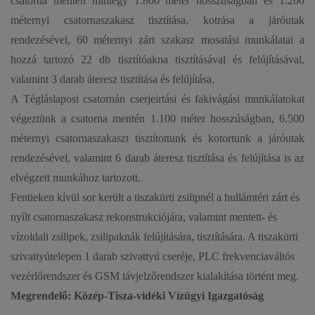
csatorna mentén mintegy 1.800 méter hosszúságban és 1.200
méternyi csatornaszakasz tisztítása, kotrása a járóutak
rendezésével, 60 méternyi zárt szakasz mosatási munkálatai a
hozzá tartozó 22 db tisztítóakna tisztításával és felújításával,
valamint 3 darab áteresz tisztítása és felújítása.
A Tégláslaposi csatornán cserjeirtási és fakivágási munkálatokat
végeztünk a csatorna mentén 1.100 méter hosszúságban, 6.500
méternyi csatornaszakaszt tisztítottunk és kotortunk a járóutak
rendezésével, valamint 6 darab áteresz tisztítása és felújítása is az
elvégzett munkához tartozott.
Fentieken kívül sor került a tiszakürti zsilipnél a hullámtéri zárt és
nyílt csatornaszakasz rekonstrukciójára, valamint mentett- és
vízoldali zsilipek, zsilipaknák felújítására, tisztítására. A tiszakürti
szivattyútelepen 1 darab szivattyú cseréje, PLC frekvenciaváltós
vezérlőrendszer és GSM távjelzőrendszer kialakítása történt meg.
Megrendelő: Közép-Tisza-vidéki Vízügyi Igazgatóság