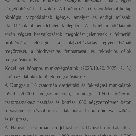
Az utóbbi évek elhúzódó aszályos időszakai miatt, egyre
sürgetőbbé vált a Tiszakürti Arborétum és a Gyova-Mámai holtág
ökológiai vízpótlásának igénye, amelyet az eddigi műszaki
kialakításokkal nem lehetett kielégíteni. A kiviteli munkálataink
során végzett beavatkozások megoldást jelentenek a felmerült
problémára, elősegítik a talajvízháztartás egyensúlyának
megőrzését, a biodiverzitás fenntartását, és rekreációs célok
megvalósítását is.
Közel két hónapos munkavégzésünk (2025.10.20.-2025.12.15.)
során az alábbiak kerültek megvalósításra:
A Kungyalu I-6 csatornán cserjeirtási és fakivágási munkálatok
közel 20.000 négyzetméteren, mintegy 1.600 méternyi
csatornaszakasz tisztítása és kotrása, 660 négyzetméteren beton
folyásfenék és rézsűburkolat kialakítása, 1 darab áteresz tisztítása
és felújítása.
A Hangácsi csatornán cserjeirtási és fakivágási munkálatok a