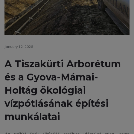
January 12, 2026
A Tiszakürti Arborétum
és a Gyova-Mámai-
Holtág ökológiai
vízpótlásának építési
munkálatai