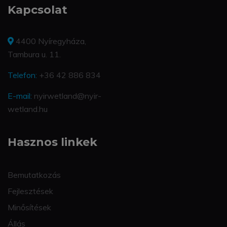
Kapcsolat
4400 Nyíregyháza,
Tambura u. 11.
Telefon:
+36 42 886 834
E-mail:
nyirwetland@nyir-
wetland.hu
Hasznos linkek
Bemutatkozás
Fejlesztések
Minősítések
Állás